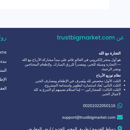
عن trustbigmarket.com
روا
ome
التجارة مع الله
هو أول متجر إلكتروني في العالم قائم على مبدأ مشاركة الأرباح مع الله
نبذة 
— التجارة وسيلة للخير، ومصدراً للرزق المبارك، ولإطعام المحتاجين
ونشر الرحمة.
المت
نظام توزيع الأرباح
الإط
الثلث الأول: مخصص لله ويُصرف في الإطعام ومصارف الخير.
الثلث الثاني: يُعاد استثماره لتطوير واستدامة المشروع.
العق
الثلث الثالث: للمشاركين — إما استلام نصيبهم أو التبرع به كله
لأعمال الخير.
00201022050116
support@trustbigmarket.com
دمياط القديمة / طريق المحور الجديد / ارض المعارض