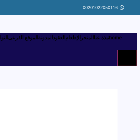
خطي
00201022050116
لى
لمحتوى
home
نبذة عنا
المتجر
الإطعام
العقود
المدونة
الموقع الفرعى
التو
Hamburger Toggle Menu